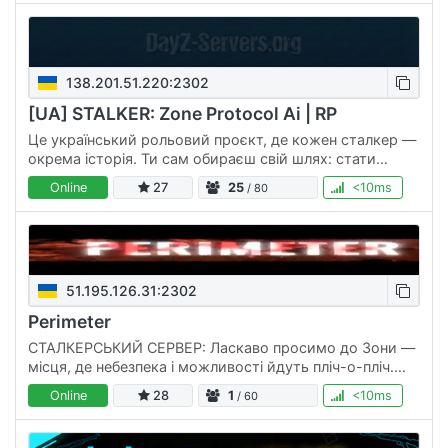
138.201.51.220:2302
[UA] STALKER: Zone Protocol Ai | RP
Це український рольовий проєкт, де кожен сталкер —
окрема історія. Ти сам обираєш свій шлях: стати
самітником, приєднатися до фракції, виконувати
Online
27
25
<10ms
/ 80
завдання чи просто…
51.195.126.31:2302
Perimeter
СТАЛКЕРСЬКИЙ СЕРВЕР: Ласкаво просимо до Зони —
місця, де небезпека і можливості йдуть пліч-о-пліч.
Цей сервер створений на чистому ентузіазмі та
Online
28
1
<10ms
/ 60
занурює у справжній…