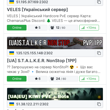
51.195.97.169:2302
VELES [Український сервер]
VELES | Український Hardcore PvE сервер Карта:
ChernarusPlus Discord: 🌲 VELES — це атмосферний
український PvE сервер у світі DayZ, створений для
Online
5
12
<10ms
/ 60
тих, хто шукає справжнє…
135.125.155.148:2302
[UA] S.T.A.L.K.E.R. NonStop [1PP]
??️ Запрошуємо на сервер NonStoP! ☢️ 🔸 Що вас
чекає у Зоні? 🔹 Велика сюжетна лінія і дуже багато
другорядних завдань. 🔹 Система збереження
Online
6
24
<10ms
/ 60
спорядження після смерті – не…
51.38.122.211:2302