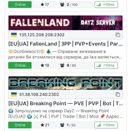
Сюжет гри: атмосферу уцілівшого та всього
Online
17
2
<10ms
/ 100
постапокаліптичного…
135.125.208.208:2302
[EU|UA] FallenLand | 3PP | PVP+Events | Party | Vanila+
🔆Особливості🔆 🌲 — Справжнє виживання в
деталях Ви втомилися від серверів, де їжа валяється
на кожному кроці, а за годину гри ви вже виглядаєте
Online
19
9
<10ms
/ 60
як термінатор? Ми створили…
51.38.108.240:2302
[EU|UA] Breaking Point — PVE | PVP | Bot | Trader | Mod
🌍 Запрошуємо на сервер DayZ — Breaking Point
[EU|UA]! 🌍 ⚔️ PvE | PvP | Trader | Bot | Mod 📌 Адреса:
51.38.108.240:2302 📌 Discord: 💥 Особливості
Online
21
1
<10ms
/ 50
сервера: 💡PvE/PvP: Зони…