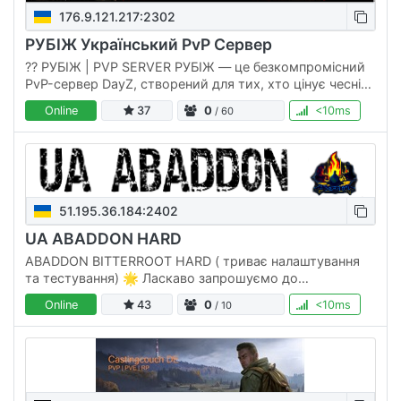
176.9.121.217:2302
РУБІЖ Український PvP Сервер
??️ РУБІЖ | PVP SERVER РУБІЖ — це безкомпромісний
PvP-сервер DayZ, створений для тих, хто цінує чесні
перестрілки, рейди та боротьбу за виживання. 🔥 На
Online
37
0
<10ms
/ 60
тебе чекає: ⚔️…
51.195.36.184:2402
UA ABADDON HARD
ABADDON BITTERROOT HARD ( триває налаштування
та тестування) 🌟 Ласкаво запрошуємо до
унікального світу "ABADDON"! 🌟 🎮 Ігри вашого
Online
43
0
<10ms
/ 10
вибору: "ABADDON" - це великий…