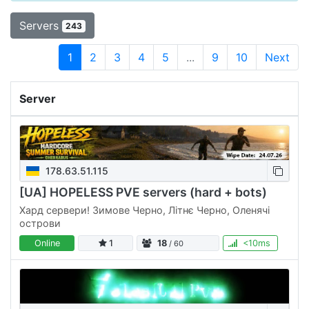
Servers
243
1
2
3
4
5
...
9
10
Next
Server
178.63.51.115
[UA] HOPELESS PVE servers (hard + bots)
Хард сервери! Зимове Черно, Літнє Черно, Оленячі
острови
Online
1
18
<10ms
/ 60