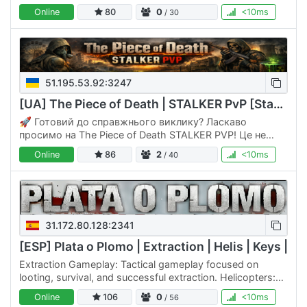
one, so we decided to create our own. We’re proud of…
Online
80
0
<10ms
/ 30
51.195.53.92:3247
[UA] The Piece of Death | STALKER PvP [Start PvE Zone]
🚀 Готовий до справжнього виклику? Ласкаво
просимо на The Piece of Death STALKER PVP! Це не
просто виживання — це війна за ресурси в умовах
Online
86
2
<10ms
/ 40
аномальної зони. Тільки ти…
31.172.80.128:2341
[ESP] Plata o Plomo | Extraction | Helis | Keys |
Extraction Gameplay: Tactical gameplay focused on
looting, survival, and successful extraction. Helicopters:
Take to the skies for scouting, transport, or tactical…
Online
106
0
<10ms
/ 56