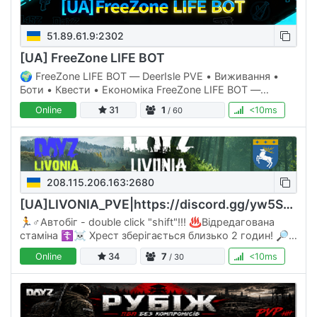
51.89.61.9:2302
[UA] FreeZone LIFE BOT
🌍 FreeZone LIFE BOT — DeerIsle PVE • Виживання •
Боти • Квести • Економіка FreeZone LIFE BOT —
український PVE сервер з акцентом на виживання та
Online
31
1
<10ms
/ 60
розвиток. Боти по всій…
208.115.206.163:2680
[UA]LIVONIA_PVE|https://discord.gg/yw5SFRNB2y
🏃♂️Автобіг - double click "shift"!!! ♨Відредагована
стаміна ☦️☠️ Хрест зберігається близько 2 годин! 🔎
пошук в інвентарі, кнопка - "О" латинська; 🗺️
Online
34
7
<10ms
/ 30
мінікарта, клавіша -…