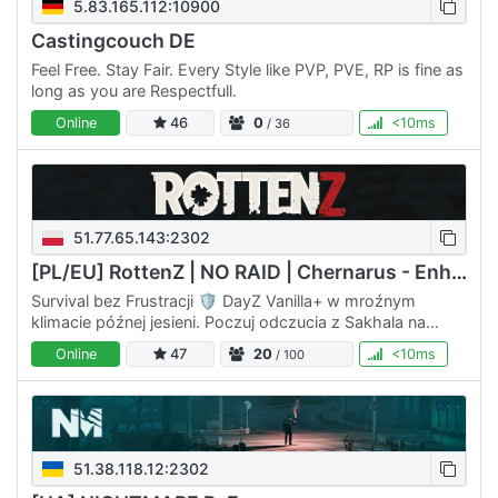
5.83.165.112:10900
Castingcouch DE
Feel Free. Stay Fair. Every Style like PVP, PVE, RP is fine as
long as you are Respectfull.
Online
46
0
<10ms
/ 36
51.77.65.143:2302
[PL/EU] RottenZ | NO RAID | Chernarus - Enhanced Vanilla
Survival bez Frustracji 🛡️ DayZ Vanilla+ w mroźnym
klimacie późnej jesieni. Poczuj odczucia z Sakhala na
Chernorusi! Mapa i party!🗺️ Nowe warianty broni,
Online
47
20
<10ms
/ 100
keycardy i…
51.38.118.12:2302