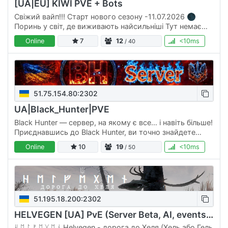
[UA|EU] KIWI PVE + Bots
Свіжий вайп!!! Старт нового сезону -11.07.2026 🌑
Поринь у світ, де виживають найсильніші Тут немає
місця випадковості. Кожен крок — це ризик. Кожен
Online
7
12
<10ms
/ 40
постріл - це зважене…
51.75.154.80:2302
UA|Black_Hunter|PVE
Black Hunter — сервер, на якому є все… і навіть більше!
Приєднавшись до Black Hunter, ви точно знайдете
заняття до душі. Сервер пропонує глибокі, продумані
Online
10
19
<10ms
/ 50
механіки та…
51.195.18.200:2302
HELVEGEN [UA] PvE (Server Beta, AI, events, quests)
ᚺ ᛖ ᛚ ᚠ ᛖ ᚷ ᛖ ᚾ Helvegen - дорога до Хеля (Хель або Гель