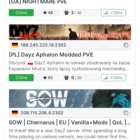
[UA] NIGHTMARE PvE
Online
48
2
<10ms
/ 30
188.245.225.18:2302
[PL] Dayz Aphalon Modded PVE
Discord: 🇵🇱 DayZ Aphalon to serwer zbudowany na bazie
Expansion Mod'a, który łączy rozbudowaną mechanikę
rozgrywki z klimatem pełnym wyzwań i immersji. Idealne
Online
65
0
<10ms
/ 30
miejsce…
208.115.206.4:2302
SOW | Chernarus | EU | Vanilla+Mods | QoL | 1PP
Hi there! We’re a new DayZ server. After spending a long
time playing on various servers, we could never find the