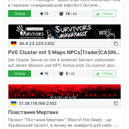
в германо-скандинавській міфології богиня
підземного світу) назва несе в собі символізм
Online
13
14
<10ms
/ 60
подорожі через темряву і…
46.4.23.220:2302
PVE Cluster mit 5 Maps NPCs|Trader|CASINO|Schwarzmarkt|Quest
Der Cluster Server ist mit 4 weiteren Servern verbunden
auf denen Mission und NPC Aktive sind. Du kannst also
mit deinem Charakter von Server zu Server reisen mit all…
Online
16
5
<10ms
/ 40
51.38.118.166:2302
Повстання Мертвих
Проєкт "Постання Мертвих" (Rise of the Dead) - це
Український проєкт, в якому ви знайдете для себе: -