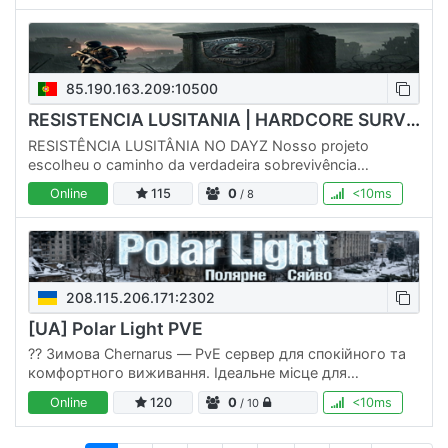
85.190.163.209:10500
RESISTENCIA LUSITANIA | HARDCORE SURVIVAL
RESISTÊNCIA LUSITÂNIA NO DAYZ Nosso projeto
escolheu o caminho da verdadeira sobrevivência
hardcore no cruel mundo do apocalipse zumbi. Aqui, tudo
Online
115
0
<10ms
/ 8
que é encontrado tem…
208.115.206.171:2302
[UA] Polar Light PVE
??️ Зимова Chernarus — PvE сервер для спокійного та
комфортного виживання. Ідеальне місце для
відпочинку без зайвого стресу. 🔹 PvE-орієнтований
Online
120
0
<10ms
/ 10
геймплей 🔹 Данжі, крафт,…