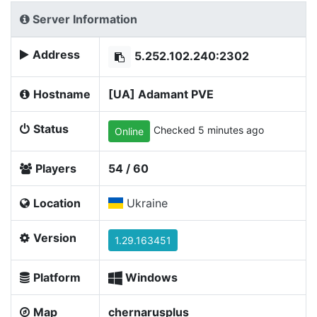
Server Information
Address
5.252.102.240:2302
Hostname
[UA] Adamant PVE
Status
Checked 5 minutes ago
Online
Players
54 / 60
Location
Ukraine
Version
1.29.163451
Platform
Windows
Map
chernarusplus