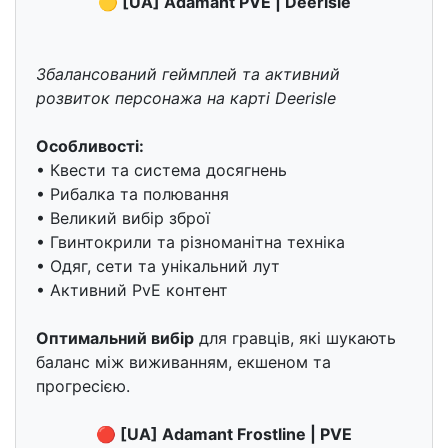
🟡 [UA] Adamant PVE | Deerisle
Збалансований геймплей та активний
розвиток персонажа на карті Deerisle
Особливості:
• Квести та система досягнень
• Рибалка та полювання
• Великий вибір зброї
• Гвинтокрили та різноманітна техніка
• Одяг, сети та унікальний лут
• Активний PvE контент
Оптимальний вибір
для гравців, які шукають
баланс між виживанням, екшеном та
прогресією.
🔴 [UA] Adamant Frostline | PVE