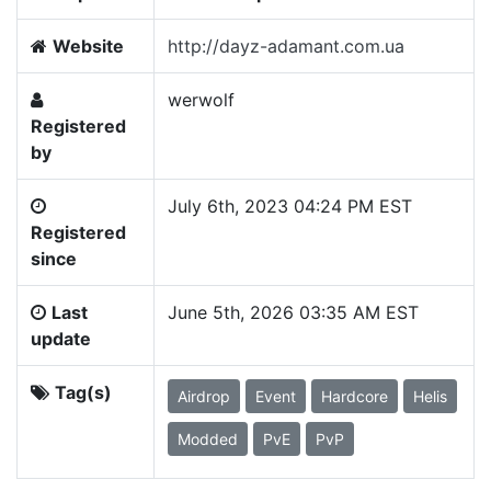
Website
http://dayz-adamant.com.ua
werwolf
Registered
by
July 6th, 2023 04:24 PM EST
Registered
since
Last
June 5th, 2026 03:35 AM EST
update
Tag(s)
Airdrop
Event
Hardcore
Helis
Modded
PvE
PvP