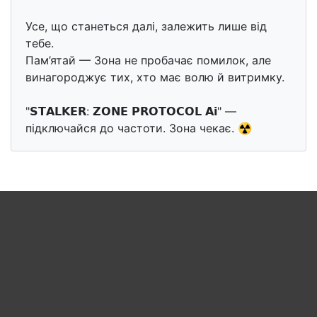
Усе, що станеться далі, залежить лише від
тебе.
Пам’ятай — Зона не пробачає помилок, але
винагороджує тих, хто має волю й витримку.
"𝗦𝗧𝗔𝗟𝗞𝗘𝗥: 𝗭𝗢𝗡𝗘 𝗣𝗥𝗢𝗧𝗢𝗖𝗢𝗟 𝗔𝗶" —
підключайся до частоти. Зона чекає. ☢️