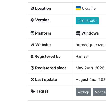
Location
Ukraine
Version
1.29.163451
Platform
Windows
Website
https://greenzon
Registered by
Ramzy
Registered since
May 20th, 2026
Last update
August 2nd, 20
Tag(s)
Airdrop
Modde