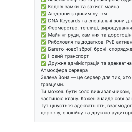
✅ Кодові замки та захист майна
✅ Аірдропи з цінним лутом
✅ DNA Keycards та спеціальні зони д
✅ Фермерство, теплиці, вирощування
✅ Майнінг руди, каміння та дорогоцін
✅ Риболовля та додаткові PvE активн
✅ Багато нової зброї, броні, спорядж
✅ Новий транспорт
✅ Дружня адміністрація та адекватна
Атмосфера сервера
Зелена Зона — це сервер для тих, хто 
гравцями.
Ти можеш бути соло виживальником, ф
частиною клану. Кожен знайде собі зан
Тут цінується адекватність, взаємодо
дорослу, спокійну та дружню аудиторі