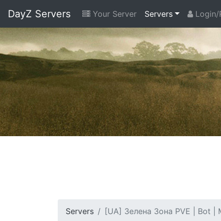
DayZ Servers
Your Server
Servers
Login/
Servers
[UA] Зелена Зона PVE | Bot | 