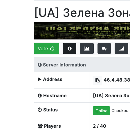
[UA] Зелена Зона
Vote
Server Information
Address
46.4.48.3
Hostname
[UA] Зелена Зон
Status
Checked 
Online
Players
2 / 40