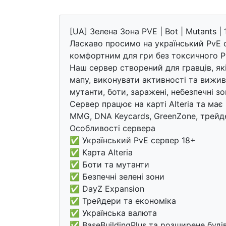
[UA] Зелена Зона PVE | Bot | Mutants |
Ласкаво просимо на український PvE с
комфортним для гри без токсичного P
Наш сервер створений для гравців, як
мапу, виконувати активності та вижива
мутанти, боти, заражені, небезпечні зо
Сервер працює на карті Alteria та має в
MMG, DNA Keycards, GreenZone, трейде
Особливості сервера
✅ Український PvE сервер 18+
✅ Карта Alteria
✅ Боти та мутанти
✅ Безпечні зелені зони
✅ DayZ Expansion
✅ Трейдери та економіка
✅ Українська валюта
✅ BaseBuildingPlus та розширене буді