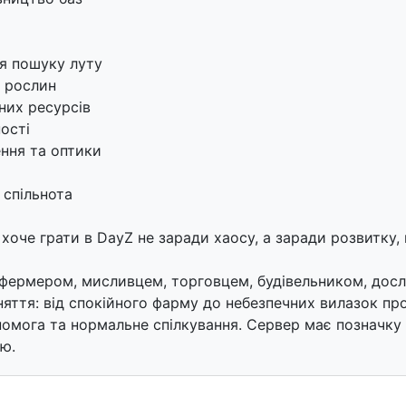
ля пошуку луту
 рослин
них ресурсів
ості
ення та оптики
 спільнота
хоче грати в DayZ не заради хаосу, а заради розвитку,
ермером, мисливцем, торговцем, будівельником, досл
яття: від спокійного фарму до небезпечних вилазок прот
помога та нормальне спілкування. Сервер має позначку
ю.