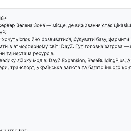
 18+
ервер Зелена Зона — місце, де виживання стає цікавіш
vP.
і хочуть спокійно розвиватися, будувати базу, фармити
ти в атмосферному світі DayZ. Тут головна загроза — не
ни та нестача ресурсів.
елику збірку модів: DayZ Expansion, BaseBuildingPlus, Ai
ри, транспорт, українська валюта та багато іншого кон
вництво баз