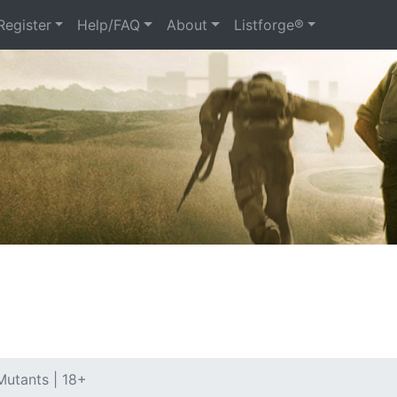
Register
Help/FAQ
About
Listforge®
Mutants | 18+