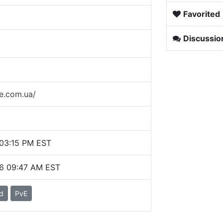
Favorited
Discussio
e.com.ua/
 03:15 PM EST
26 09:47 AM EST
d
PvE