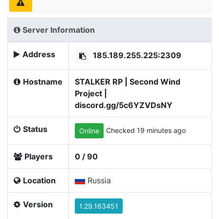
Server Information
Address
185.189.255.225:2309
Hostname
STALKER RP | Second Wind
Project |
discord.gg/5c6YZVDsNY
Status
Checked 19 minutes ago
Online
Players
0 / 90
Location
Russia
Version
1.29.163451