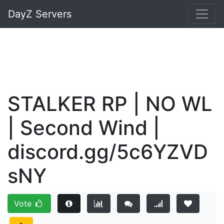
DayZ Servers
STALKER RP | NO WL
| Second Wind |
discord.gg/5c6YZVD
sNY
Vote