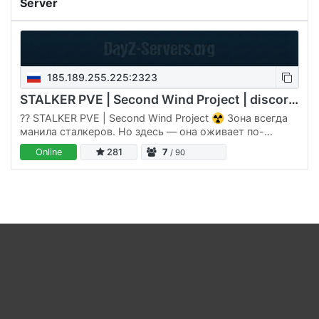
Server
185.189.255.225:2323
STALKER PVE | Second Wind Project | discord.gg/4j8MkwUukk
?? STALKER PVE | Second Wind Project ☢ Зона всегда
манила сталкеров. Но здесь — она оживает по-
настоящему. 🎮 Second Wind Project — это PVE-
Online
281
7
/ 90
сервер DayZ, где нет лишних…